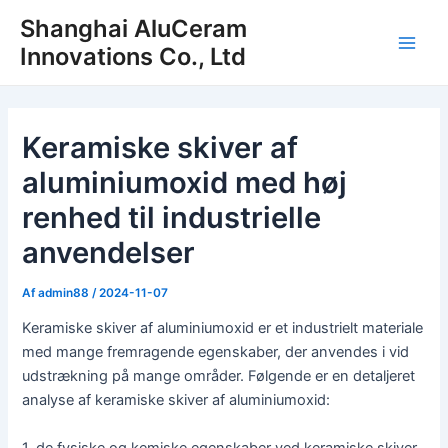
Spring
Shanghai AluCeram
til
Innovations Co., Ltd
Hov
indhold
Keramiske skiver af
aluminiumoxid med høj
renhed til industrielle
anvendelser
Af
admin88
/
2024-11-07
Keramiske skiver af aluminiumoxid er et industrielt materiale
med mange fremragende egenskaber, der anvendes i vid
udstrækning på mange områder. Følgende er en detaljeret
analyse af keramiske skiver af aluminiumoxid:
1, de fysiske og kemiske egenskaber ved keramiske skiver