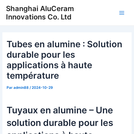
Skip
Shanghai AluCeram
to
Innovations Co. Ltd
Men
content
princ
Tubes en alumine : Solution
durable pour les
applications à haute
température
Par
admin88
/
2024-10-29
Tuyaux en alumine – Une
solution durable pour les