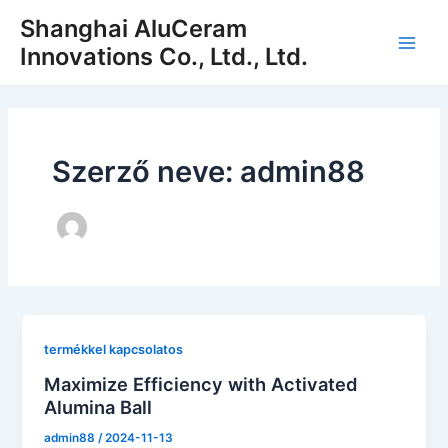
Ugrás
Shanghai AluCeram
a
Innovations Co., Ltd., Ltd.
Főm
tartalomra
Szerző neve: admin88
termékkel kapcsolatos
Maximize Efficiency with Activated
Alumina Ball
admin88
/
2024-11-13