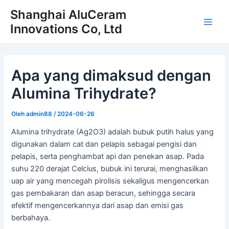
Loncat
Shanghai AluCeram
ke
Innovations Co, Ltd
Men
konten
Uta
Apa yang dimaksud dengan
Alumina Trihydrate?
Oleh
admin88
/
2024-06-26
Alumina trihydrate (Ag2O3) adalah bubuk putih halus yang
digunakan dalam cat dan pelapis sebagai pengisi dan
pelapis, serta penghambat api dan penekan asap. Pada
suhu 220 derajat Celcius, bubuk ini terurai, menghasilkan
uap air yang mencegah pirolisis sekaligus mengencerkan
gas pembakaran dan asap beracun, sehingga secara
efektif mengencerkannya dari asap dan emisi gas
berbahaya.