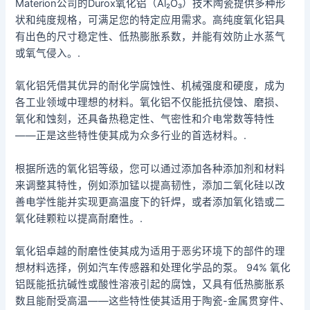
Materion公司的Durox氧化铝（Al₂O₃）技术陶瓷提供多种形
状和纯度规格，可满足您的特定应用需求。高纯度氧化铝具
有出色的尺寸稳定性、低热膨胀系数，并能有效防止水蒸气
或氧气侵入。.
氧化铝凭借其优异的耐化学腐蚀性、机械强度和硬度，成为
各工业领域中理想的材料。氧化铝不仅能抵抗侵蚀、磨损、
氧化和蚀刻，还具备热稳定性、气密性和介电常数等特性
——正是这些特性使其成为众多行业的首选材料。.
根据所选的氧化铝等级，您可以通过添加各种添加剂和材料
来调整其特性，例如添加锰以提高韧性，添加二氧化硅以改
善电学性能并实现更高温度下的钎焊，或者添加氧化锆或二
氧化硅颗粒以提高耐磨性。.
氧化铝卓越的耐磨性使其成为适用于恶劣环境下的部件的理
想材料选择，例如汽车传感器和处理化学品的泵。 94% 氧化
铝既能抵抗碱性或酸性溶液引起的腐蚀，又具有低热膨胀系
数且能耐受高温——这些特性使其适用于陶瓷-金属贯穿件、