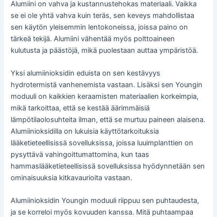
Alumiini on vahva ja kustannustehokas materiaali. Vaikka
se ei ole yhtä vahva kuin teräs, sen keveys mahdollistaa
sen käytön yleisemmin lentokoneissa, joissa paino on
tärkeä tekijä. Alumiini vähentää myös polttoaineen
kulutusta ja päästöjä, mikä puolestaan auttaa ympäristöä.
Yksi alumiinioksidin eduista on sen kestävyys
hydrotermistä vanhenemista vastaan. Lisäksi sen Youngin
moduuli on kaikkien keraamisten materiaalien korkeimpia,
mikä tarkoittaa, että se kestää äärimmäisiä
lämpötilaolosuhteita ilman, että se murtuu paineen alaisena.
Alumiinioksidilla on lukuisia käyttötarkoituksia
lääketieteellisissä sovelluksissa, joissa luuimplanttien on
pysyttävä vahingoittumattomina, kun taas
hammaslääketieteellisissä sovelluksissa hyödynnetään sen
ominaisuuksia kitkavaurioita vastaan.
Alumiinioksidin Youngin moduuli riippuu sen puhtaudesta,
ja se korreloi myös kovuuden kanssa. Mitä puhtaampaa