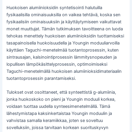
Huokoisen alumiinioksidin syntetisointi halutuilla
fysikaalisilla ominaisuuksilla on vaikea tehtävä, koska sen
fysikaalisiin ominaisuuksiin ja käyttäytymiseen vaikuttavat
monet muuttujat. Tämän tutkimuksen tavoitteena on luoda
tehokas menettely huokoisen alumiinioksidin tuottamiseksi
tasapainoisella huokoisuudella ja Youngin moduuliarvoilla
käyttäen Taguchi-menetelmää tuotantoprosessin, kuten
sintrausajan, kalsinointiprosessin lämmitysnopeuden ja
lopullisen lämpökäsittelyprosessin, optimoimiseksi
Taguchi-menetelmällä huokoisen alumiinioksidimateriaalin
tuotantoprosessin parantamiseksi.
Tulokset ovat osoittaneet, että synteettistä g-alumiinia,
jonka huokoskoko on pieni ja Youngin moduuli korkea,
voidaan tuottaa uudella synteesimenetelmällä. Tämä
lähestymistapa kaksinkertaistaa Youngin moduulin ja
vahvistaa samalla keramiikkaa, joten se soveltuu
sovelluksiin, joissa tarvitaan korkean suorituskyvyn