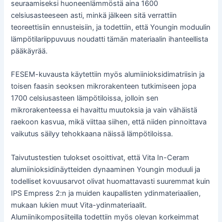
seuraamiseksi huoneenlämmöstä aina 1600
celsiusasteeseen asti, minkä jälkeen sitä verrattiin
teoreettisiin ennusteisiin, ja todettiin, että Youngin moduulin
lämpötilariippuvuus noudatti tämän materiaalin ihanteellista
pääkäyrää.
FESEM-kuvausta käytettiin myös alumiinioksidimatriisin ja
toisen faasin seoksen mikrorakenteen tutkimiseen jopa
1700 celsiusasteen lämpötiloissa, jolloin sen
mikrorakenteessa ei havaittu muutoksia ja vain vähäistä
raekoon kasvua, mikä viittaa siihen, että niiden pinnoittava
vaikutus säilyy tehokkaana näissä lämpötiloissa.
Taivutustestien tulokset osoittivat, että Vita In-Ceram
alumiinioksidinäytteiden dynaaminen Youngin moduuli ja
todelliset kovuusarvot olivat huomattavasti suuremmat kuin
IPS Empress 2:n ja muiden kaupallisten ydinmateriaalien,
mukaan lukien muut Vita-ydinmateriaalit.
Alumiinikomposiiteilla todettiin myös olevan korkeimmat