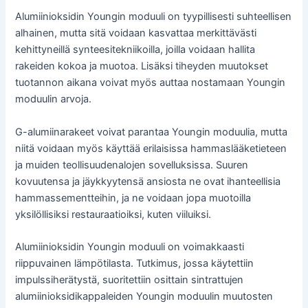
Alumiinioksidin Youngin moduuli on tyypillisesti suhteellisen
alhainen, mutta sitä voidaan kasvattaa merkittävästi
kehittyneillä synteesitekniikoilla, joilla voidaan hallita
rakeiden kokoa ja muotoa. Lisäksi tiheyden muutokset
tuotannon aikana voivat myös auttaa nostamaan Youngin
moduulin arvoja.
G-alumiinarakeet voivat parantaa Youngin moduulia, mutta
niitä voidaan myös käyttää erilaisissa hammaslääketieteen
ja muiden teollisuudenalojen sovelluksissa. Suuren
kovuutensa ja jäykkyytensä ansiosta ne ovat ihanteellisia
hammassementteihin, ja ne voidaan jopa muotoilla
yksilöllisiksi restauraatioiksi, kuten viiluiksi.
Alumiinioksidin Youngin moduuli on voimakkaasti
riippuvainen lämpötilasta. Tutkimus, jossa käytettiin
impulssiherätystä, suoritettiin osittain sintrattujen
alumiinioksidikappaleiden Youngin moduulin muutosten