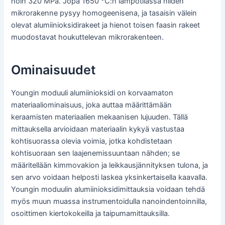
noin 320 MPa. Jopa 1650 °C:n lämpötilassa niiden
mikrorakenne pysyy homogeenisena, ja tasaisin välein
olevat alumiinioksidirakeet ja hienot toisen faasin rakeet
muodostavat houkuttelevan mikrorakenteen.
Ominaisuudet
Youngin moduuli alumiinioksidi on korvaamaton
materiaaliominaisuus, joka auttaa määrittämään
keraamisten materiaalien mekaanisen lujuuden. Tällä
mittauksella arvioidaan materiaalin kykyä vastustaa
kohtisuorassa olevia voimia, jotka kohdistetaan
kohtisuoraan sen laajenemissuuntaan nähden; se
määritellään kimmovakion ja leikkausjännityksen tulona, ja
sen arvo voidaan helposti laskea yksinkertaisella kaavalla.
Youngin moduulin alumiinioksidimittauksia voidaan tehdä
myös muun muassa instrumentoidulla nanoindentoinnilla,
osoittimen kiertokokeilla ja taipumamittauksilla.