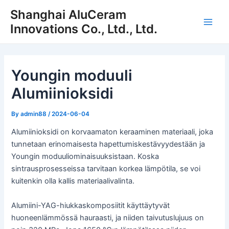
Siirry
Shanghai AluCeram
sisältöön
Innovations Co., Ltd., Ltd.
Pääv
Youngin moduuli
Alumiinioksidi
By
admin88
/
2024-06-04
Alumiinioksidi on korvaamaton keraaminen materiaali, joka
tunnetaan erinomaisesta hapettumiskestävyydestään ja
Youngin moduuliominaisuuksistaan. Koska
sintrausprosesseissa tarvitaan korkea lämpötila, se voi
kuitenkin olla kallis materiaalivalinta.
Alumiini-YAG-hiukkaskomposiitit käyttäytyvät
huoneenlämmössä hauraasti, ja niiden taivutuslujuus on