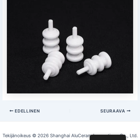
Post
EDELLINEN
SEURAAVA
navigointi
Tekijänoikeus © 2026 Shanghai AluCeram Innovations Co., Ltd.