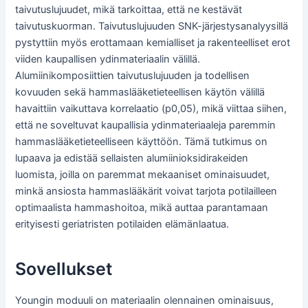
taivutuslujuudet, mikä tarkoittaa, että ne kestävät
taivutuskuorman. Taivutuslujuuden SNK-järjestysanalyysillä
pystyttiin myös erottamaan kemialliset ja rakenteelliset erot
viiden kaupallisen ydinmateriaalin välillä.
Alumiinikomposiittien taivutuslujuuden ja todellisen
kovuuden sekä hammaslääketieteellisen käytön välillä
havaittiin vaikuttava korrelaatio (p0,05), mikä viittaa siihen,
että ne soveltuvat kaupallisia ydinmateriaaleja paremmin
hammaslääketieteelliseen käyttöön. Tämä tutkimus on
lupaava ja edistää sellaisten alumiinioksidirakeiden
luomista, joilla on paremmat mekaaniset ominaisuudet,
minkä ansiosta hammaslääkärit voivat tarjota potilailleen
optimaalista hammashoitoa, mikä auttaa parantamaan
erityisesti geriatristen potilaiden elämänlaatua.
Sovellukset
Youngin moduuli on materiaalin olennainen ominaisuus,