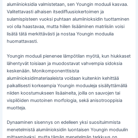
alumiinioksidia valmistetaan, sen Youngin moduuli kasvaa.
Valitettavasti alhaisen itsediffuusiokertoimen ja
sulamispisteen vuoksi puhtaan alumiinioksidin tuottaminen
voi olla haastavaa, mutta hiilen lisääminen matriisiin voisi
lisätä tätä merkittävästi ja nostaa Youngin moduulia
huomattavasti.
Youngin moduuli pienenee lämpötilan myötä, kun hiukkaset
lähentyvät toisiaan ja muodostavat vahvempia sidoksia
keskenään. Monikomponenttisista
alumiinioksidimateriaaleista voidaan kuitenkin kehittää
paikallisesti korkeampia Youngin moduuleja sisällyttämällä
niiden koostumukseen lisäaineita, joilla on sauvojen tai
vispilöiden muotoinen morfologia, sekä anisotrooppisia
muotteja.
Dynaaminen sisennys on edelleen yksi suosituimmista
menetelmistä alumiinioksidin luontaisen Youngin moduulin
mittaamiseksi, mutta tämän menetelmän tarkkuus on