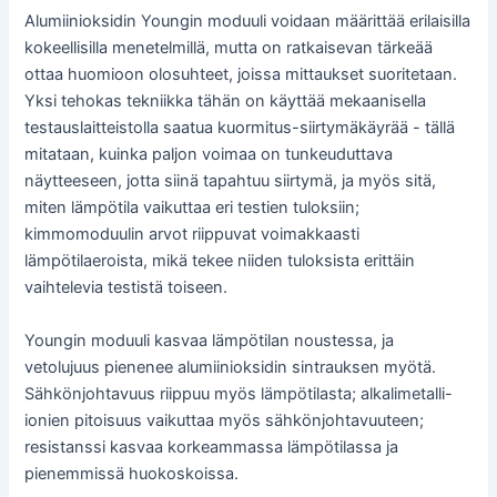
Alumiinioksidin Youngin moduuli voidaan määrittää erilaisilla
kokeellisilla menetelmillä, mutta on ratkaisevan tärkeää
ottaa huomioon olosuhteet, joissa mittaukset suoritetaan.
Yksi tehokas tekniikka tähän on käyttää mekaanisella
testauslaitteistolla saatua kuormitus-siirtymäkäyrää - tällä
mitataan, kuinka paljon voimaa on tunkeuduttava
näytteeseen, jotta siinä tapahtuu siirtymä, ja myös sitä,
miten lämpötila vaikuttaa eri testien tuloksiin;
kimmomoduulin arvot riippuvat voimakkaasti
lämpötilaeroista, mikä tekee niiden tuloksista erittäin
vaihtelevia testistä toiseen.
Youngin moduuli kasvaa lämpötilan noustessa, ja
vetolujuus pienenee alumiinioksidin sintrauksen myötä.
Sähkönjohtavuus riippuu myös lämpötilasta; alkalimetalli-
ionien pitoisuus vaikuttaa myös sähkönjohtavuuteen;
resistanssi kasvaa korkeammassa lämpötilassa ja
pienemmissä huokoskoissa.