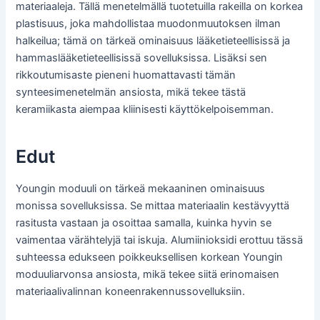
materiaaleja. Tällä menetelmällä tuotetuilla rakeilla on korkea
plastisuus, joka mahdollistaa muodonmuutoksen ilman
halkeilua; tämä on tärkeä ominaisuus lääketieteellisissä ja
hammaslääketieteellisissä sovelluksissa. Lisäksi sen
rikkoutumisaste pieneni huomattavasti tämän
synteesimenetelmän ansiosta, mikä tekee tästä
keramiikasta aiempaa kliinisesti käyttökelpoisemman.
Edut
Youngin moduuli on tärkeä mekaaninen ominaisuus
monissa sovelluksissa. Se mittaa materiaalin kestävyyttä
rasitusta vastaan ja osoittaa samalla, kuinka hyvin se
vaimentaa värähtelyjä tai iskuja. Alumiinioksidi erottuu tässä
suhteessa edukseen poikkeuksellisen korkean Youngin
moduuliarvonsa ansiosta, mikä tekee siitä erinomaisen
materiaalivalinnan koneenrakennussovelluksiin.