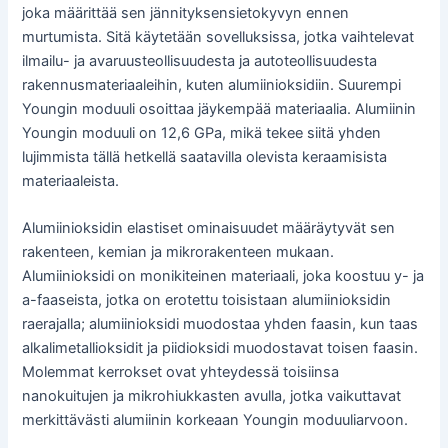
joka määrittää sen jännityksensietokyvyn ennen
murtumista. Sitä käytetään sovelluksissa, jotka vaihtelevat
ilmailu- ja avaruusteollisuudesta ja autoteollisuudesta
rakennusmateriaaleihin, kuten alumiinioksidiin. Suurempi
Youngin moduuli osoittaa jäykempää materiaalia. Alumiinin
Youngin moduuli on 12,6 GPa, mikä tekee siitä yhden
lujimmista tällä hetkellä saatavilla olevista keraamisista
materiaaleista.
Alumiinioksidin elastiset ominaisuudet määräytyvät sen
rakenteen, kemian ja mikrorakenteen mukaan.
Alumiinioksidi on monikiteinen materiaali, joka koostuu y- ja
a-faaseista, jotka on erotettu toisistaan alumiinioksidin
raerajalla; alumiinioksidi muodostaa yhden faasin, kun taas
alkalimetallioksidit ja piidioksidi muodostavat toisen faasin.
Molemmat kerrokset ovat yhteydessä toisiinsa
nanokuitujen ja mikrohiukkasten avulla, jotka vaikuttavat
merkittävästi alumiinin korkeaan Youngin moduuliarvoon.