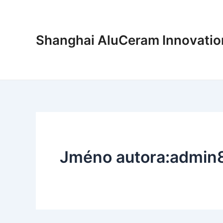
Přeskočit
na
obsah
Shanghai AluCeram Innovation
Jméno autora:admin