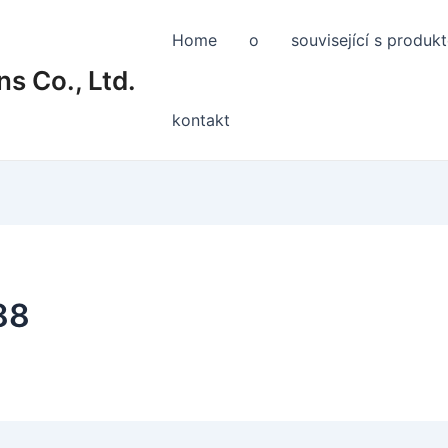
Home
o
související s produk
s Co., Ltd.
kontakt
88