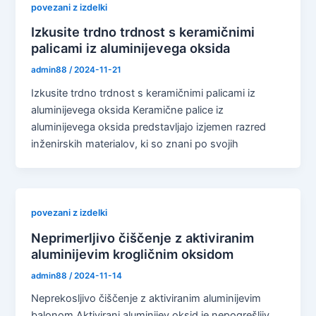
povezani z izdelki
Izkusite trdno trdnost s keramičnimi
palicami iz aluminijevega oksida
admin88
/
2024-11-21
Izkusite trdno trdnost s keramičnimi palicami iz
aluminijevega oksida Keramične palice iz
aluminijevega oksida predstavljajo izjemen razred
inženirskih materialov, ki so znani po svojih
povezani z izdelki
Neprimerljivo čiščenje z aktiviranim
aluminijevim krogličnim oksidom
admin88
/
2024-11-14
Neprekosljivo čiščenje z aktiviranim aluminijevim
balonom Aktivirani aluminijev oksid je nepogrešljiv