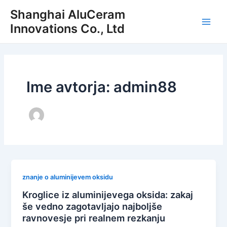
Preskoči
Shanghai AluCeram
na
Innovations Co., Ltd
Glav
vsebino
meni
Ime avtorja: admin88
znanje o aluminijevem oksidu
Kroglice iz aluminijevega oksida: zakaj
še vedno zagotavljajo najboljše
ravnovesje pri realnem rezkanju