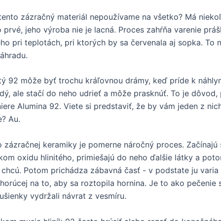
tento zázračný materiál nepoužívame na všetko? Má nieko
 prvé, jeho výroba nie je lacná. Proces zahŕňa varenie prá
ého pri teplotách, pri ktorých by sa červenala aj sopka. To n
záhradu.
nitý 92 môže byť trochu kráľovnou drámy, keď príde k náhl
rdý, ale stačí do neho udrieť a môže prasknúť. To je dôvod,
ere Alumina 92. Viete si predstaviť, že by vám jeden z nic
e? Au.
o zázračnej keramiky je pomerne náročný proces. Začínajú 
kom oxidu hlinitého, primiešajú do neho ďalšie látky a pot
o chcú. Potom prichádza zábavná časť - v podstate ju varia 
horúcej na to, aby sa roztopila hornina. Je to ako pečenie 
ušienky vydržali návrat z vesmíru.