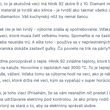
no, to je skutočná vec) má hliník 92 skóre 9 z 10. Diamant 
materiál je tvrdší ako klince - je tvrdší ako takmer všetko
diamantov. Váš kuchynský nôž by nemal šancu.
šak nie je len tvrdý - výborne znáša aj opotrebovanie. Vďak
veci, ktoré musia čeliť veľkému treniu. Spomeňte si na časti
eba neustále trú. A ešte toto - používa sa v nepriestrelnýc
eramika dokáže zastaviť guľky. Čo poviete na trik na párty?
ďme porozprávať o teple. Hliník 92 zvládne teploty, ktoré 
i na kaluže. Hovoríme o teplotách nad 3000 °C. To je teplej
še, vážení. Vďaka tomu sa výborne hodí na veci, ako je n
, veci, ktoré držia iné veci, kým sa vypaľujú v super horúci
, je toho viac! (Prisahám, že sa vám nesnažím nič predať.) H
na udržiavanie elektriny pod kontrolou. Je ako prísny rodič
ktorý sa stará o to, aby sa elektróny správali slušne.