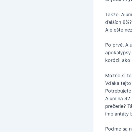
Takže, Alum
ďalších 8%?
Ale ešte nez
Po prvé, Al
apokalypsy.
korózii ako
Možno si ter
Vďaka tejto
Potrebujete
Alumina 92 
prežerie? T
implantáty 
Poďme sa na