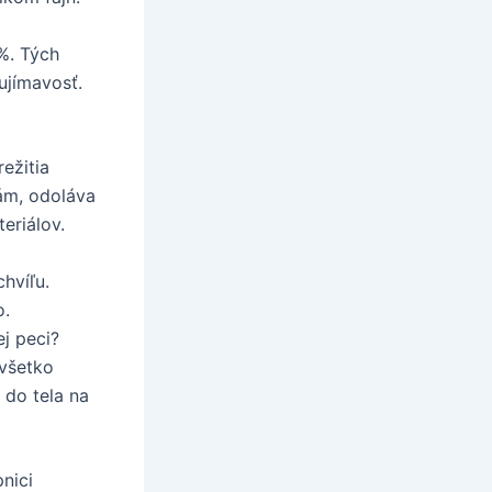
%. Tých
ujímavosť.
ežitia
ám, odoláva
eriálov.
chvíľu.
o.
ej peci?
 všetko
 do tela na
nici