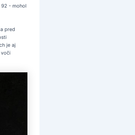
a 92 - mohol
va pred
sti
h je aj
 voči