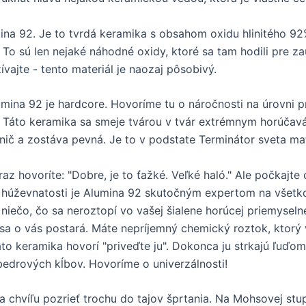
ina 92. Je to tvrdá keramika s obsahom oxidu hlinitého 92
 To sú len nejaké náhodné oxidy, ktoré sa tam hodili pre za
ívajte - tento materiál je naozaj pôsobivý.
umina 92 je hardcore. Hovoríme tu o náročnosti na úrovni pr
 Táto keramika sa smeje tvárou v tvár extrémnym horúčav
 nič a zostáva pevná. Je to v podstate Terminátor sveta mat
az hovoríte: "Dobre, je to ťažké. Veľké haló." Ale počkajte 
 húževnatosti je Alumina 92 skutočným expertom na všetk
 niečo, čo sa neroztopí vo vašej šialene horúcej priemyseln
sa o vás postará. Máte nepríjemný chemický roztok, ktorý
áto keramika hovorí "priveďte ju". Dokonca ju strkajú ľuďom
bedrových kĺbov. Hovoríme o univerzálnosti!
 chvíľu pozrieť trochu do tajov šprtania. Na Mohsovej stup