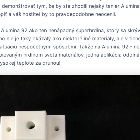
 demonštrovať tým, že by ste zhodili nejaký tanier Alumin
epiť a váš hostiteľ by to pravdepodobne neocenil.
 Alumina 92 ako ten nenápadný superhrdina, ktorý sa skrý
 nie je taký okázalý ako niektoré iné materiály, ale v ticho
situáciu nespočetnými spôsobmi. Takže na Alumina 92 - nec
pievaným hrdinom sveta materiálov, jedna aplikácia odolná
vysokej teplote za druhou!