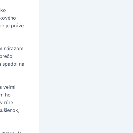
ľko
škového
ie je práve
ym nárazom.
 prečo
h spadol na
s veľmi
om ho
v rúre
sušienok,