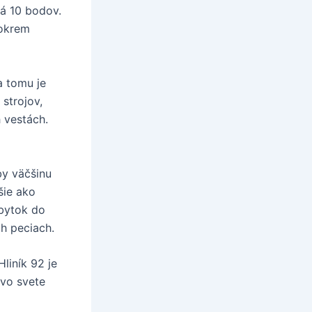
má 10 bodov.
 okrem
a tomu je
 strojov,
h vestách.
by väčšinu
šie ako
ábytok do
ch peciach.
liník 92 je
 vo svete