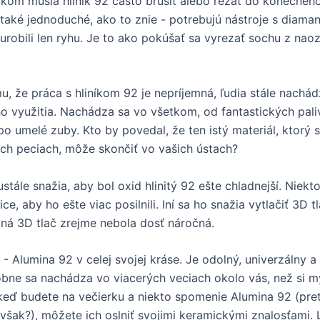
kom musia hliník 92 často brúsiť alebo rezať do konečného
e také jednoduché, ako to znie - potrebujú nástroje s diama
urobili len ryhu. Je to ako pokúšať sa vyrezať sochu z naoz
u, že práca s hliníkom 92 je nepríjemná, ľudia stále nachá
o využitia. Nachádza sa vo všetkom, od fantastických pal
po umelé zuby. Kto by povedal, že ten istý materiál, ktorý 
ch peciach, môže skončiť vo vašich ústach?
stále snažia, aby bol oxid hlinitý 92 ešte chladnejší. Niekto
ce, aby ho ešte viac posilnili. Iní sa ho snažia vytlačiť 3D t
ná 3D tlač zrejme nebola dosť náročná.
- Alumina 92 v celej svojej kráse. Je odolný, univerzálny a
ne sa nachádza vo viacerých veciach okolo vás, než si my
eď budete na večierku a niekto spomenie Alumina 92 (pre
 však?), môžete ich oslniť svojimi keramickými znalosťami. 