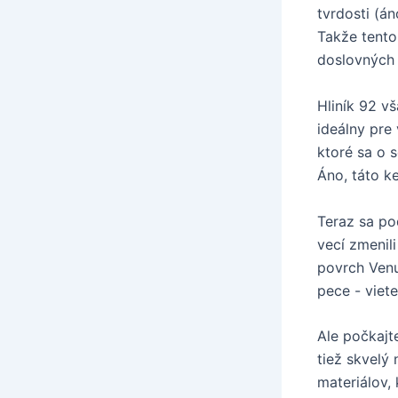
tvrdosti (á
Takže tento 
doslovných 
Hliník 92 v
ideálny pre 
ktoré sa o s
Áno, táto k
Teraz sa po
vecí zmenil
povrch Venu
pece - viete
Ale počkajte
tiež skvelý 
materiálov, 