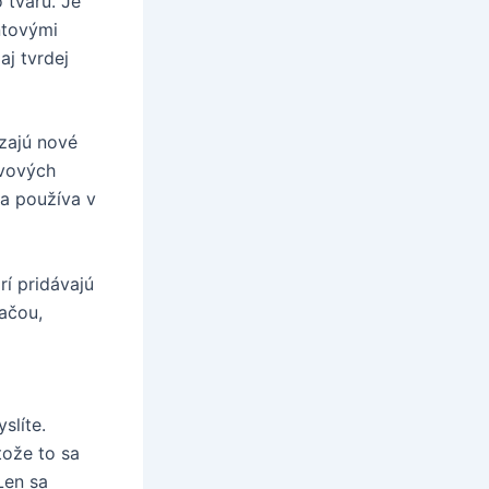
 tvaru. Je
ntovými
aj tvrdej
dzajú nové
ivových
sa používa v
rí pridávajú
lačou,
slíte.
tože to sa
Len sa