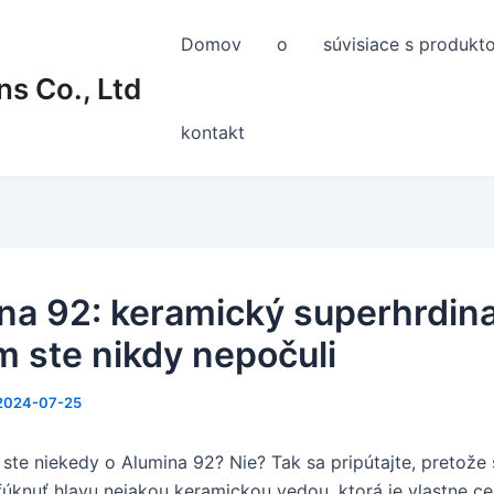
Domov
o
súvisiace s produkt
s Co., Ltd
kontakt
na 92: keramický superhrdina
m ste nikdy nepočuli
2024-07-25
i ste niekedy o Alumina 92? Nie? Tak sa pripútajte, pretože
úknuť hlavu nejakou keramickou vedou, ktorá je vlastne ce