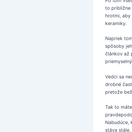
Po tom všet
to približn
hrotmi, aby 
keramiky.
Napriek tom
spôsoby jeh
článkov až 
priemyselný
Vedci sa neu
drobné časti
pretože bež
Tak to máte 
pravdepodob
Nabudúce, k
stáva stále,