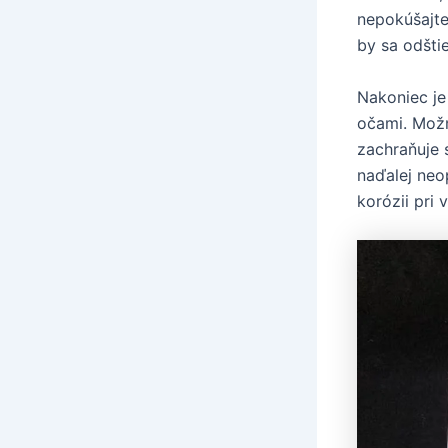
nepokúšajte
by sa odšti
Nakoniec je
očami. Možno
zachraňuje 
naďalej neo
korózii pri 