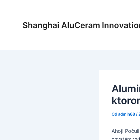
Preskočiť
na
obsah
Shanghai AluCeram Innovation
Alumi
ktoro
Od
admin88
/
Ahoj! Počul
chystám vyf