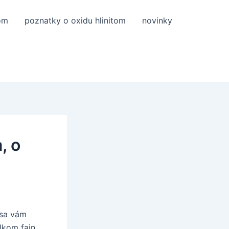
om
poznatky o oxidu hlinitom
novinky
, o
 sa vám
lkom fajn.