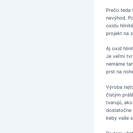
Prečo teda 
nevýhod. Po
oxidu hlinit
projekt na 
Aj oxid hli
Je veľmi tv
nemáme tani
prst na noh
Výroba tejt
čistým práš
tvarujú, ak
dostatočne 
keby vaše s