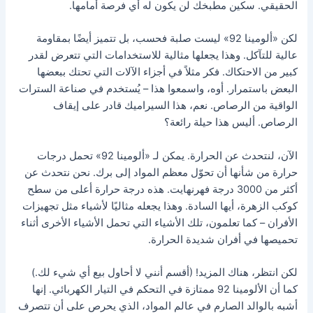
الحقيقي. سكين مطبخك لن يكون له أي فرصة أمامها.
لكن «ألومينا 92» ليست صلبة فحسب، بل تتميز أيضًا بمقاومة
عالية للتآكل. وهذا يجعلها مثالية للاستخدامات التي تتعرض لقدر
كبير من الاحتكاك. فكر مثلاً في أجزاء الآلات التي تحتك ببعضها
البعض باستمرار. أوه، واسمعوا هذا – يُستخدم في صناعة السترات
الواقية من الرصاص. نعم، هذا السيراميك قادر على إيقاف
الرصاص. أليس هذا حيلة رائعة؟
الآن، لنتحدث عن الحرارة. يمكن لـ «ألومينا 92» تحمل درجات
حرارة من شأنها أن تحوّل معظم المواد إلى برك. نحن نتحدث عن
أكثر من 3000 درجة فهرنهايت. هذه درجة حرارة أعلى من سطح
كوكب الزهرة، أيها السادة. وهذا يجعله مثاليًا لأشياء مثل تجهيزات
الأفران – كما تعلمون، تلك الأشياء التي تحمل الأشياء الأخرى أثناء
تحميصها في أفران شديدة الحرارة.
لكن انتظر، هناك المزيد! (أقسم أنني لا أحاول بيع أي شيء لك.)
كما أن الألومينا 92 ممتازة في التحكم في التيار الكهربائي. إنها
أشبه بالوالد الصارم في عالم المواد، الذي يحرص على أن تتصرف