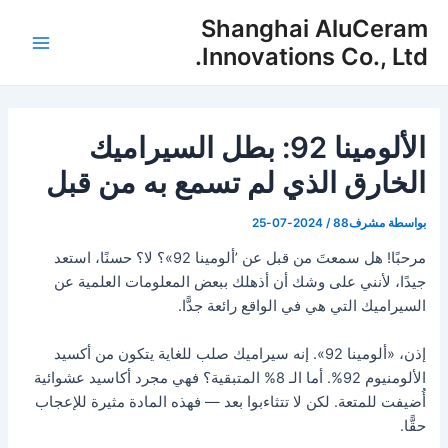
خطي
Shanghai AluCeram
لى
Innovations Co., Ltd.
القائم
لمحتوى
الرئيس
الألومينا 92: بطل السيراميك
الخارق الذي لم تسمع به من قبل
بواسطة
مشرف88
/
2024-07-25
مرحبًا! هل سمعتَ من قبل عن ’ألومينا 92»؟ لا؟ حسنًا، استعد
جيدًا، لأنني على وشك أن أذهلك ببعض المعلومات العلمية عن
السيراميك التي هي في الواقع رائعة جدًّا.
إذن، «ألومينا 92». إنه سيراميك صلب للغاية يتكون من أكسيد
الألومنيوم 92%. أما الـ 8% المتبقية؟ فهي مجرد أكاسيد عشوائية
أُضيفت للمتعة. لكن لا تتثاءبوا بعد — فهذه المادة مثيرة للإعجاب
حقًّا.