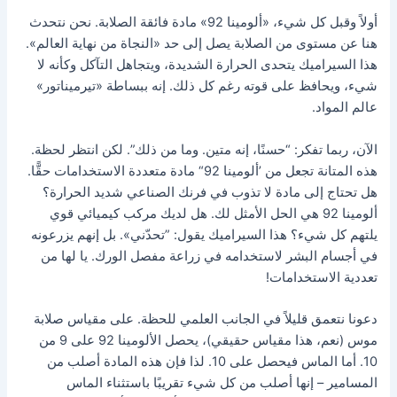
أولاً وقبل كل شيء، «ألومينا 92» مادة فائقة الصلابة. نحن نتحدث
هنا عن مستوى من الصلابة يصل إلى حد «النجاة من نهاية العالم».
هذا السيراميك يتحدى الحرارة الشديدة، ويتجاهل التآكل وكأنه لا
شيء، ويحافظ على قوته رغم كل ذلك. إنه ببساطة «تيرميناتور»
عالم المواد.
الآن، ربما تفكر: “حسنًا، إنه متين. وما من ذلك”. لكن انتظر لحظة.
هذه المتانة تجعل من ’ألومينا 92“ مادة متعددة الاستخدامات حقًّا.
هل تحتاج إلى مادة لا تذوب في فرنك الصناعي شديد الحرارة؟
ألومينا 92 هي الحل الأمثل لك. هل لديك مركب كيميائي قوي
يلتهم كل شيء؟ هذا السيراميك يقول: ”تحدّني». بل إنهم يزرعونه
في أجسام البشر لاستخدامه في زراعة مفصل الورك. يا لها من
تعددية الاستخدامات!
دعونا نتعمق قليلاً في الجانب العلمي للحظة. على مقياس صلابة
موس (نعم، هذا مقياس حقيقي)، يحصل الألومينا 92 على 9 من
10. أما الماس فيحصل على 10. لذا فإن هذه المادة أصلب من
المسامير – إنها أصلب من كل شيء تقريبًا باستثناء الماس