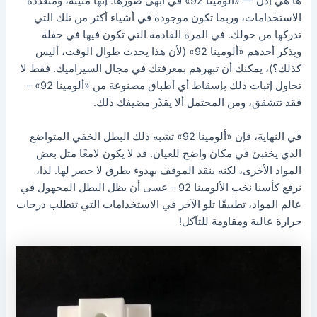
ها هي إذن — «ألومينا 92» في أبهى صورها. إنها متينة، ومتعددة
الاستخدامات، وربما تكون موجودة في أشياء أكثر من تلك التي
تدركها من حولك. في المرة القادمة التي تكون فيها في حفلة
ويذكر أحدهم «ألومينا 92» (لأن هذا يحدث طوال الوقت، أليس
كذلك؟)، يمكنك أن تبهرهم بمعرفتك في مجال السيراميك. فقط لا
تحاول إثبات ذلك بإسقاط أي أطباق مصنوعة من «ألومينا 92» –
فقد تتشقق، ومن المحتمل ألا يقدّر مضيفك ذلك.
في النهاية، فإن «ألومينا 92» تشبه ذلك البطل الخفي المتواضع
الذي يختبئ في مكان واضح للعيان. قد لا يكون لامعًا مثل بعض
المواد الأخرى، لكنه ينقذ الموقف بهدوء بطرق لا حصر لها. لذا،
نرفع كأسنا نخب الألومينا 92 – عسى أن يظل البطل المجهول في
عالم المواد، تطبيقًا تلو الآخر في الاستخدامات التي تتطلب درجات
حرارة عالية ومقاومة للتآكل!