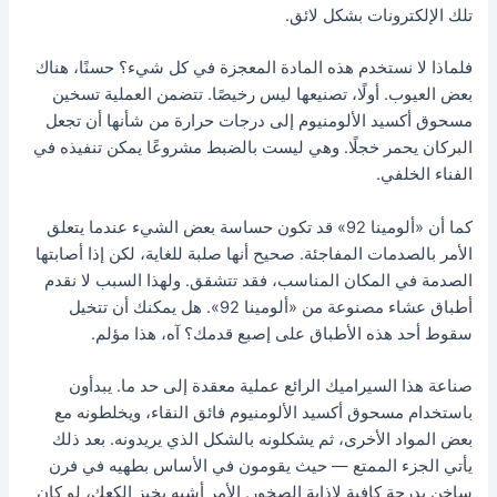
تلك الإلكترونات بشكل لائق.
فلماذا لا نستخدم هذه المادة المعجزة في كل شيء؟ حسنًا، هناك
بعض العيوب. أولًا، تصنيعها ليس رخيصًا. تتضمن العملية تسخين
مسحوق أكسيد الألومنيوم إلى درجات حرارة من شأنها أن تجعل
البركان يحمر خجلًا. وهي ليست بالضبط مشروعًا يمكن تنفيذه في
الفناء الخلفي.
كما أن «ألومينا 92» قد تكون حساسة بعض الشيء عندما يتعلق
الأمر بالصدمات المفاجئة. صحيح أنها صلبة للغاية، لكن إذا أصابتها
الصدمة في المكان المناسب، فقد تتشقق. ولهذا السبب لا نقدم
أطباق عشاء مصنوعة من «ألومينا 92». هل يمكنك أن تتخيل
سقوط أحد هذه الأطباق على إصبع قدمك؟ آه، هذا مؤلم.
صناعة هذا السيراميك الرائع عملية معقدة إلى حد ما. يبدأون
باستخدام مسحوق أكسيد الألومنيوم فائق النقاء، ويخلطونه مع
بعض المواد الأخرى، ثم يشكلونه بالشكل الذي يريدونه. بعد ذلك
يأتي الجزء الممتع — حيث يقومون في الأساس بطهيه في فرن
ساخن بدرجة كافية لإذابة الصخور. الأمر أشبه بخبز الكعك، لو كان