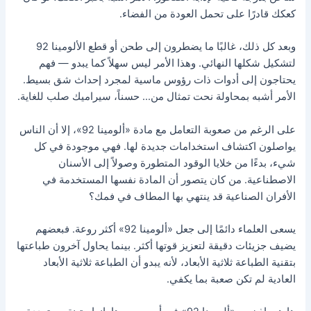
كعكك قادرًا على تحمل العودة من الفضاء.
وبعد كل ذلك، غالبًا ما يضطرون إلى طحن أو قطع الألومينا 92
لتشكيل شكلها النهائي. وهذا الأمر ليس سهلاً كما يبدو — فهم
يحتاجون إلى أدوات ذات رؤوس ماسية لمجرد إحداث شق بسيط.
الأمر أشبه بمحاولة نحت تمثال من... حسناً، سيراميك صلب للغاية.
على الرغم من صعوبة التعامل مع مادة «ألومينا 92»، إلا أن الناس
يواصلون اكتشاف استخدامات جديدة لها. فهي موجودة في كل
شيء، بدءًا من خلايا الوقود المتطورة وصولاً إلى الأسنان
الاصطناعية. من كان يتصور أن المادة نفسها المستخدمة في
الأفران الصناعية قد ينتهي بها المطاف في فمك؟
يسعى العلماء دائمًا إلى جعل «ألومينا 92» أكثر روعة. فبعضهم
يضيف جزيئات دقيقة لتعزيز قوتها أكثر. بينما يحاول آخرون طباعتها
بتقنية الطباعة ثلاثية الأبعاد، لأنه يبدو أن الطباعة ثلاثية الأبعاد
العادية لم تكن صعبة بما يكفي.