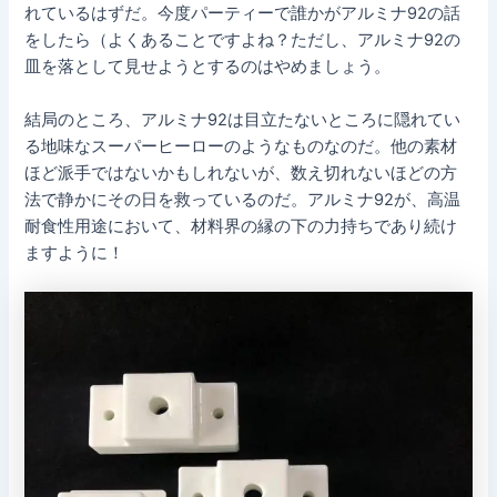
れているはずだ。今度パーティーで誰かがアルミナ92の話
をしたら（よくあることですよね？ただし、アルミナ92の
皿を落として見せようとするのはやめましょう。
結局のところ、アルミナ92は目立たないところに隠れてい
る地味なスーパーヒーローのようなものなのだ。他の素材
ほど派手ではないかもしれないが、数え切れないほどの方
法で静かにその日を救っているのだ。アルミナ92が、高温
耐食性用途において、材料界の縁の下の力持ちであり続け
ますように！