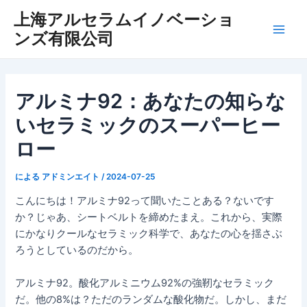
内
上海アルセラムイノベーショ
容
ンズ有限公司
メ
を
ス
イ
キ
ッ
ン
アルミナ92：あなたの知らな
プ
いセラミックのスーパーヒー
メ
ロー
ニ
ュ
による
アドミンエイト
/
2024-07-25
こんにちは！アルミナ92って聞いたことある？ないです
ー
か？じゃあ、シートベルトを締めたまえ。これから、実際
にかなりクールなセラミック科学で、あなたの心を揺さぶ
ろうとしているのだから。
アルミナ92。酸化アルミニウム92%の強靭なセラミック
だ。他の8%は？ただのランダムな酸化物だ。しかし、まだ