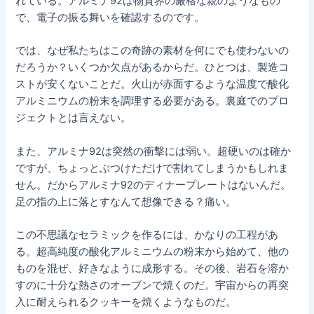
れている。アルミナ92は物質界の厳格な親のようなもの
で、電子の振る舞いを確認するのです。
では、なぜ私たちはこの奇跡の素材を何にでも使わないの
だろうか？いくつか欠点があるからだ。ひとつは、製造コ
ストが安くないことだ。火山が赤面するような温度で酸化
アルミニウムの粉末を調理する必要がある。裏庭でのプロ
ジェクトとは言えない。
また、アルミナ92は突然の衝撃には弱い。超硬いのは確か
ですが、ちょっとぶつけただけで割れてしまうかもしれま
せん。だからアルミナ92のディナープレートはないんだ。
足の指の上に落とすなんて想像できる？痛い。
この不思議なセラミックを作るには、かなりの工程があ
る。超高純度の酸化アルミニウムの粉末から始めて、他の
ものを混ぜ、好きなように成形する。その後、岩石を溶か
すのに十分な熱さのオーブンで焼くのだ。宇宙からの再突
入に耐えられるクッキーを焼くようなものだ。