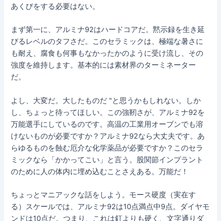
あくびをする必要はない。
まず第一に、アルミナ92はハードコアだ。黙示録を生き延
びるレベルのタフさだ。このセラミックは、極端な暑さに
も耐え、腐食も何事もなかったかのように受け流し、その
強度を維持します。基本的には素材界のターミネーター
だ。
よし、大変だ。大したものだ "と思うかもしれない。しか
し、ちょっと待ってほしい。この強靭さが、アルミナ92を
万能選手にしているのです。高温の工業用オーブンでも溶
けないものが必要ですか？アルミナ92なら大丈夫です。あ
らゆるものを蝕む厄介な化学薬品が必要ですか？このセラ
ミックなら「かかってこい」と言う。股関節インプラント
のために人の体内に埋め込むことさえある。万能だ！
ちょっとマニアックな話をしよう。モース硬度（実在す
る）スケールでは、アルミナ92は10点満点中9点。ダイヤモ
ンドは10点だ。つまり、これは釘よりも硬く、文字通りダ