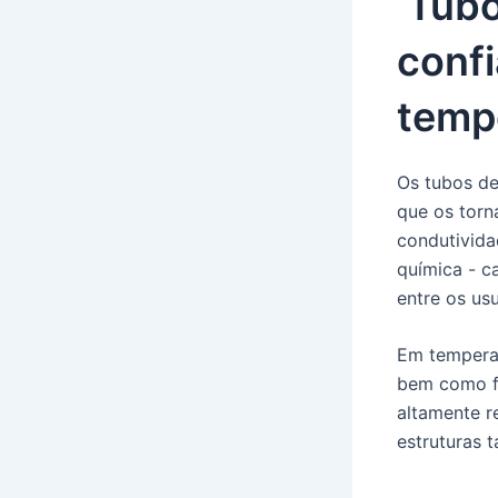
Tubo
confi
temp
Os tubos de
que os torna
condutivida
química - c
entre os usu
Em temperat
bem como fo
altamente r
estruturas 