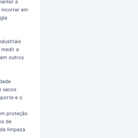
manter a
 incorrer em
gia
dustriais
 medir a
 em outros
idade
m sacos
sporte e o
e
uem proteção
os de
 de limpeza