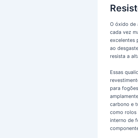
Resist
O óxido de 
cada vez ma
excelentes 
ao desgaste
resista a a
Essas quali
revestiment
para fogões
amplamente
carbono e t
como rolos 
interno de 
componentes