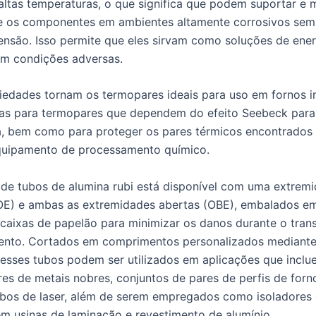
tas temperaturas, o que significa que podem suportar e 
e os componentes em ambientes altamente corrosivos sem
ensão. Isso permite que eles sirvam como soluções de ener
em condições adversas.
iedades tornam os termopares ideais para uso em fornos in
as para termopares que dependem do efeito Seebeck para
, bem como para proteger os pares térmicos encontrados
quipamento de processamento químico.
 de tubos de alumina rubi está disponível com uma extrem
OE) e ambas as extremidades abertas (OBE), embalados e
caixas de papelão para minimizar os danos durante o tran
nto. Cortados em comprimentos personalizados mediant
, esses tubos podem ser utilizados em aplicações que incl
es de metais nobres, conjuntos de pares de perfis de forn
ubos de laser, além de serem empregados como isoladores
m usinas de laminação e revestimento de alumínio.