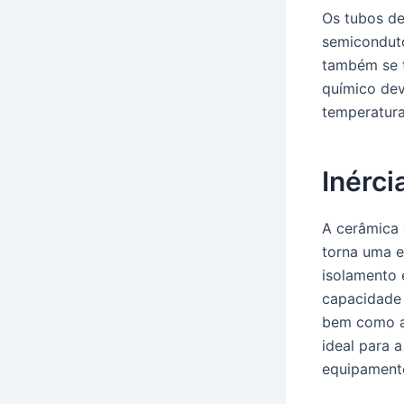
Os tubos de
semiconduto
também se 
químico devi
temperatura
Inérci
A cerâmica 
torna uma e
isolamento 
capacidade d
bem como a 
ideal para 
equipament