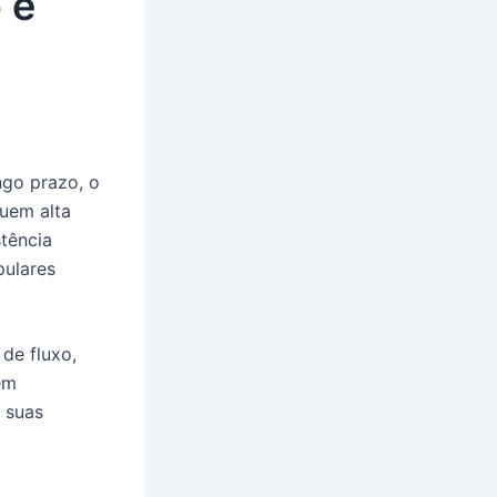
 e
ngo prazo, o
luem alta
stência
pulares
de fluxo,
em
, suas