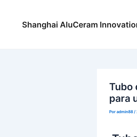
Ir
para
o
Shanghai AluCeram Innovation
conteúdo
Tubo 
para 
Por
admin88
/