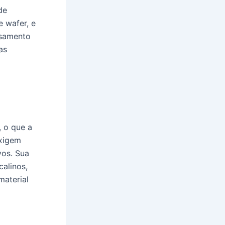
de
 wafer, e
ssamento
as
, o que a
exigem
vos. Sua
calinos,
material