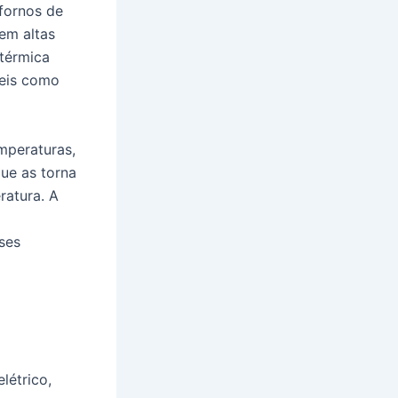
fornos de
em altas
 térmica
teis como
mperaturas,
ue as torna
ratura. A
ses
létrico,