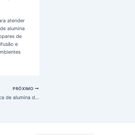
ara atender
 de alumina
mopares de
ifusão e
ambientes
PRÓXIMO
Discos de cerâmica de alumina de alta pureza para aplicações industriais