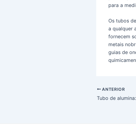
para a medi
Os tubos de
a qualquer 
fornecem so
metais nobr
guias de on
quimicament
Postar
ANTERIOR
navegação