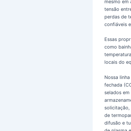
mesmo em al
tensão entr
perdas de t
confiáveis 
Essas propr
como bainh
temperatura
locais do e
Nossa linha
fechada (C
selados em 
armazename
solicitação
de termopar
difusão e t
de plasma e