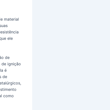
e material
suas
resistência
que ele
ão de
 de ignição
la é
s de
talúrgicos,
estimento
ial como