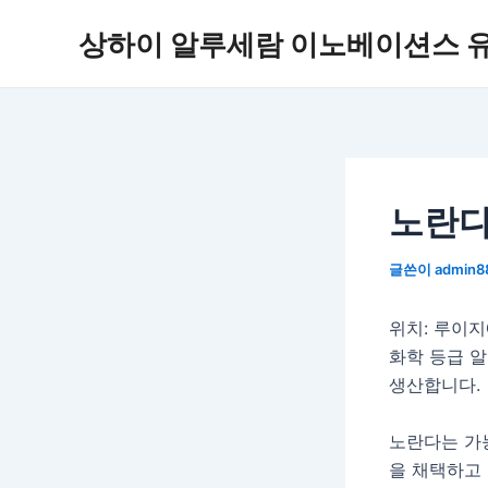
콘
상하이 알루세람 이노베이션스 
텐
츠
로
건
너
뛰
기
노란다
글쓴이
admin8
위치: 루이
화학 등급 
생산합니다.
노란다는 가
을 채택하고 